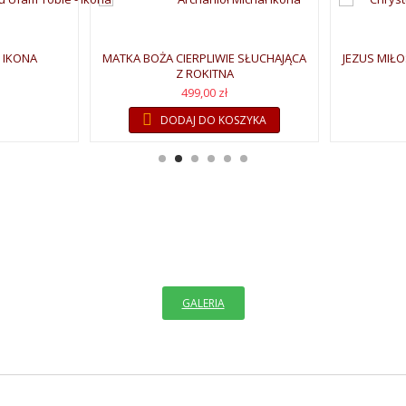
 IKONA
MATKA BOŻA CIERPLIWIE SŁUCHAJĄCA
JEZUS MIŁO
Z ROKITNA
499,00 zł
DODAJ DO KOSZYKA
ASZAM DO GALERII IKON PIS
sa obrazami rzeczy niewidzialnych i nieuchwytnych, na które rzucają zaled
GALERIA