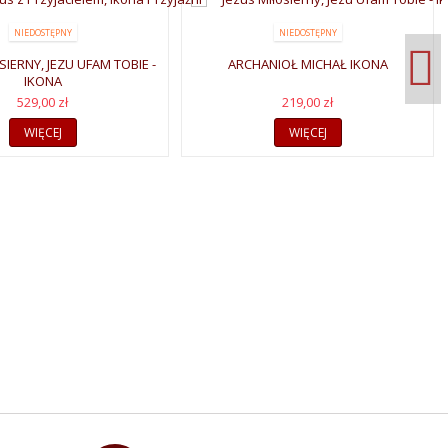
NIEDOSTĘPNY
NIEDOSTĘPNY
SIERNY, JEZU UFAM TOBIE -
ARCHANIOŁ MICHAŁ IKONA
IKONA
529,00 zł
219,00 zł
WIĘCEJ
WIĘCEJ
ANYCH
wie nikłe światło."