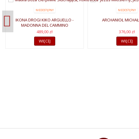
NIEDOSTĘPNY
NIEDOSTĘPNY
IKONA DROGI KIKO ARGUELLO -
ARCHANIOŁ MICHAŁ
MADONNA DEL CAMMINO
489,00 zł
376,00 zł
WIĘCEJ
WIĘCEJ
ZAPR
"Rzeczy widzialne 