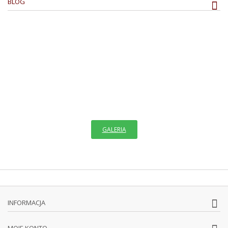
BLOG
ZAPRASZAM DO GALERII
IKON PISANYCH
"Rzeczy widzialne sa obrazami rzeczy niewidzialnych i
nieuchwytnych, na które rzucają zaledwie nikłe światło."
GALERIA
INFORMACJA